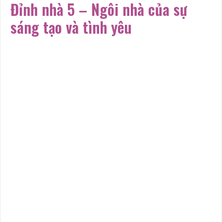
Đỉnh nhà 5 – Ngôi nhà của sự
sáng tạo và tình yêu