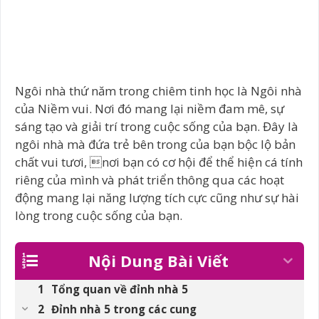
Ngôi nhà thứ năm trong chiêm tinh học là Ngôi nhà
của Niềm vui. Nơi đó mang lại niềm đam mê, sự
sáng tạo và giải trí trong cuộc sống của bạn. Đây là
ngôi nhà mà đứa trẻ bên trong của bạn bộc lộ bản
chất vui tươi, nơi bạn có cơ hội để thể hiện cá tính
riêng của mình và phát triển thông qua các hoạt
động mang lại năng lượng tích cực cũng như sự hài
lòng trong cuộc sống của bạn.
Nội Dung Bài Viết
Tổng quan về đỉnh nhà 5
Đỉnh nhà 5 trong các cung