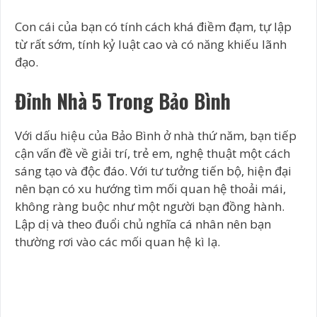
Con cái của bạn có tính cách khá điềm đạm, tự lập
từ rất sớm, tính kỷ luật cao và có năng khiếu lãnh
đạo.
Đỉnh Nhà 5 Trong Bảo Bình
Với dấu hiệu của Bảo Bình ở nhà thứ năm, bạn tiếp
cận vấn đề về giải trí, trẻ em, nghệ thuật một cách
sáng tạo và độc đáo. Với tư tưởng tiến bộ, hiện đại
nên bạn có xu hướng tìm mối quan hệ thoải mái,
không ràng buộc như một người bạn đồng hành.
Lập dị và theo đuổi chủ nghĩa cá nhân nên bạn
thường rơi vào các mối quan hệ kì lạ.