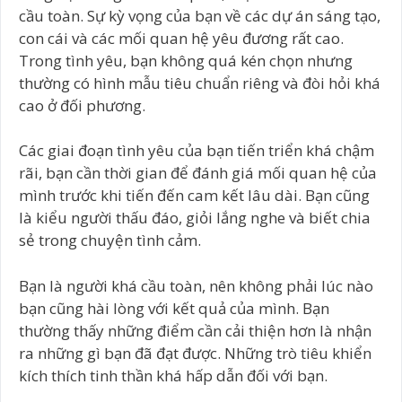
cầu toàn. Sự kỳ vọng của bạn về các dự án sáng tạo,
con cái và các mối quan hệ yêu đương rất cao.
Trong tình yêu, bạn không quá kén chọn nhưng
thường có hình mẫu tiêu chuẩn riêng và đòi hỏi khá
cao ở đối phương.
Các giai đoạn tình yêu của bạn tiến triển khá chậm
rãi, bạn cần thời gian để đánh giá mối quan hệ của
mình trước khi tiến đến cam kết lâu dài. Bạn cũng
là kiểu người thấu đáo, giỏi lắng nghe và biết chia
sẻ trong chuyện tình cảm.
Bạn là người khá cầu toàn, nên không phải lúc nào
bạn cũng hài lòng với kết quả của mình. Bạn
thường thấy những điểm cần cải thiện hơn là nhận
ra những gì bạn đã đạt được. Những trò tiêu khiển
kích thích tinh thần khá hấp dẫn đối với bạn.