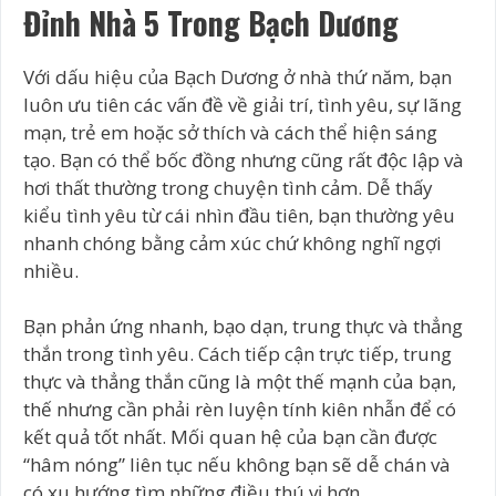
Đỉnh Nhà 5 Trong Bạch Dương
Với dấu hiệu của Bạch Dương ở nhà thứ năm, bạn
luôn ưu tiên các vấn đề về giải trí, tình yêu, sự lãng
mạn, trẻ em hoặc sở thích và cách thể hiện sáng
tạo. Bạn có thể bốc đồng nhưng cũng rất độc lập và
hơi thất thường trong chuyện tình cảm. Dễ thấy
kiểu tình yêu từ cái nhìn đầu tiên, bạn thường yêu
nhanh chóng bằng cảm xúc chứ không nghĩ ngợi
nhiều.
Bạn phản ứng nhanh, bạo dạn, trung thực và thẳng
thắn trong tình yêu. Cách tiếp cận trực tiếp, trung
thực và thẳng thắn cũng là một thế mạnh của bạn,
thế nhưng cần phải rèn luyện tính kiên nhẫn để có
kết quả tốt nhất. Mối quan hệ của bạn cần được
“hâm nóng” liên tục nếu không bạn sẽ dễ chán và
có xu hướng tìm những điều thú vị hơn.