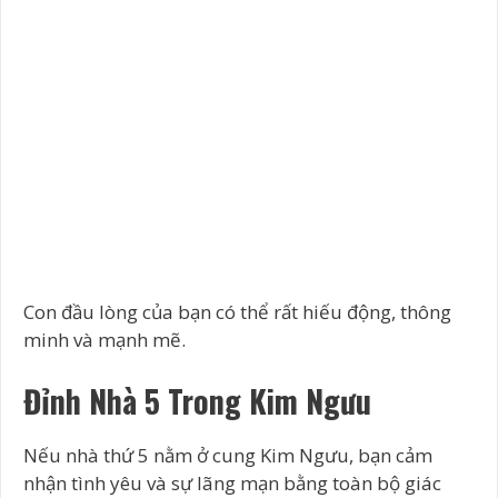
Con đầu lòng của bạn có thể rất hiếu động, thông
minh và mạnh mẽ.
Đỉnh Nhà 5 Trong Kim Ngưu
Nếu nhà thứ 5 nằm ở cung Kim Ngưu, bạn cảm
nhận tình yêu và sự lãng mạn bằng toàn bộ giác