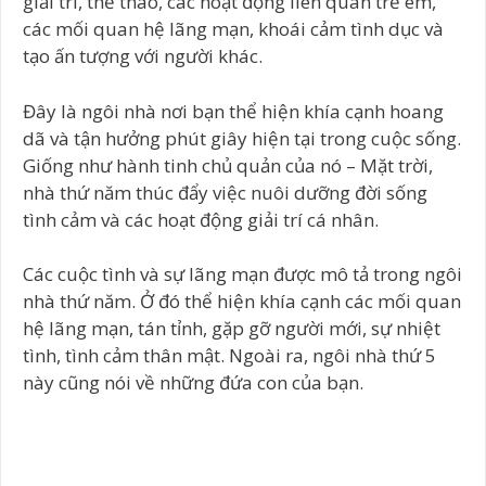
giải trí, thể thao, các hoạt động liên quan trẻ em,
Ruler nhà 5 nằm ở Nhà 5
các mối quan hệ lãng mạn, khoái cảm tình dục và
Ruler nhà 5 nằm ở Nhà 6
tạo ấn tượng với người khác.
Ruler nhà 5 nằm ở Nhà 7
Ruler nhà 5 nằm ở Nhà 8
Đây là ngôi nhà nơi bạn thể hiện khía cạnh hoang
Ruler nhà 5 nằm ở Nhà 9
dã và tận hưởng phút giây hiện tại trong cuộc sống.
Ruler nhà 5 nằm ở Nhà 10
Giống như hành tinh chủ quản của nó – Mặt trời,
Ruler nhà 5 nằm ở Nhà 11
nhà thứ năm thúc đẩy việc nuôi dưỡng đời sống
Ruler nhà 5 nằm ở Nhà 12
tình cảm và các hoạt động giải trí cá nhân.
Các cuộc tình và sự lãng mạn được mô tả trong ngôi
nhà thứ năm. Ở đó thể hiện khía cạnh các mối quan
hệ lãng mạn, tán tỉnh, gặp gỡ người mới, sự nhiệt
tình, tình cảm thân mật. Ngoài ra, ngôi nhà thứ 5
này cũng nói về những đứa con của bạn.