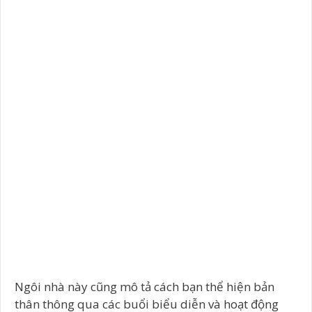
Ngôi nhà này cũng mô tả cách bạn thể hiện bản
thân thông qua các buổi biểu diễn và hoạt động