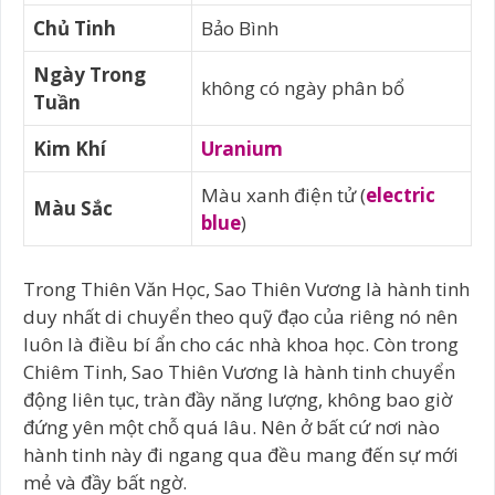
Sao Thiên Vương trong Nhà 4
Chủ Tinh
Bảo Bình
Sao Thiên Vương trong Nhà 5
Ngày Trong
Sao Thiên Vương trong Nhà 6
không có ngày phân bổ
Tuần
Sao Thiên Vương trong Nhà 7
Sao Thiên Vương trong Nhà 8
Kim Khí
Uranium
Sao Thiên Vương trong Nhà 9
Màu xanh điện tử (
electric
Sao Thiên Vương trong Nhà 10
Màu Sắc
blue
)
Sao Thiên Vương trong Nhà 11
Sao Thiên Vương trong Nhà 12
Trong Thiên Văn Học, Sao Thiên Vương là hành tinh
duy nhất di chuyển theo quỹ đạo của riêng nó nên
luôn là điều bí ẩn cho các nhà khoa học. Còn trong
Chiêm Tinh, Sao Thiên Vương là hành tinh chuyển
động liên tục, tràn đầy năng lượng, không bao giờ
đứng yên một chỗ quá lâu. Nên ở bất cứ nơi nào
hành tinh này đi ngang qua đều mang đến sự mới
mẻ và đầy bất ngờ.