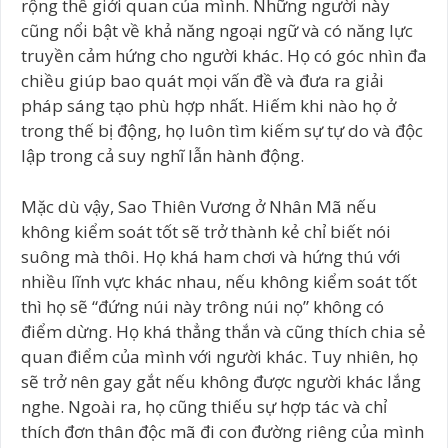
rộng thế giới quan của mình. Những người này
cũng nổi bật về khả năng ngoại ngữ và có năng lực
truyền cảm hứng cho người khác. Họ có góc nhìn đa
chiều giúp bao quát mọi vấn đề và đưa ra giải
pháp sáng tạo phù hợp nhất. Hiếm khi nào họ ở
trong thế bị động, họ luôn tìm kiếm sự tự do và độc
lập trong cả suy nghĩ lẫn hành động.
Mặc dù vậy, Sao Thiên Vương ở Nhân Mã nếu
không kiểm soát tốt sẽ trở thành kẻ chỉ biết nói
suông mà thôi. Họ khá ham chơi và hứng thú với
nhiều lĩnh vực khác nhau, nếu không kiểm soát tốt
thì họ sẽ “đứng núi này trông núi nọ” không có
điểm dừng. Họ khá thẳng thắn và cũng thích chia sẻ
quan điểm của mình với người khác. Tuy nhiên, họ
sẽ trở nên gay gắt nếu không được người khác lắng
nghe. Ngoài ra, họ cũng thiếu sự hợp tác và chỉ
thích đơn thân độc mã đi con đường riêng của mình