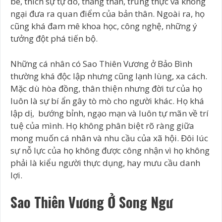
bè, thích sự tự do, thẳng thắn, trung thực và không
ngại đưa ra quan điểm của bản thân. Ngoài ra, họ
cũng khá đam mê khoa học, công nghệ, những ý
tưởng đột phá tiến bộ.
Những cá nhân có Sao Thiên Vương ở Bảo Bình
thường khá độc lập nhưng cũng lạnh lùng, xa cách.
Mặc dù hòa đồng, thân thiện nhưng đời tư của họ
luôn là sự bí ẩn gây tò mò cho người khác. Họ khá
lập dị, bướng bỉnh, ngạo mạn và luôn tự mãn về trí
tuệ của mình. Họ không phân biệt rõ ràng giữa
mong muốn cá nhân và nhu cầu của xã hội. Đôi lúc
sự nỗ lực của họ không được công nhận vì họ không
phải là kiểu người thực dụng, hay mưu cầu danh
lợi.
Sao Thiên Vương Ở Song Ngư