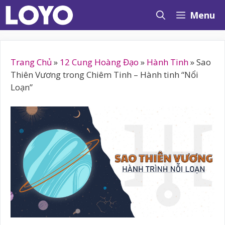
Chuyển
Menu
đến
nội
dung
Trang Chủ
»
12 Cung Hoàng Đạo
»
Hành Tinh
»
Sao
Thiên Vương trong Chiêm Tinh – Hành tinh “Nổi
Loạn”