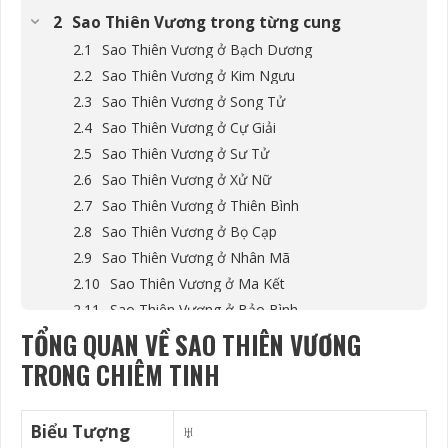
Sao Thiên Vương trong từng cung
Sao Thiên Vương ở Bạch Dương
Sao Thiên Vương ở Kim Ngưu
Sao Thiên Vương ở Song Tử
Sao Thiên Vương ở Cự Giải
Sao Thiên Vương ở Sư Tử
Sao Thiên Vương ở Xử Nữ
Sao Thiên Vương ở Thiên Bình
Sao Thiên Vương ở Bọ Cạp
Sao Thiên Vương ở Nhân Mã
Sao Thiên Vương ở Ma Kết
Sao Thiên Vương ở Bảo Bình
TỔNG QUAN VỀ SAO THIÊN VƯƠNG
Sao Thiên Vương ở Song Ngư
Sao Thiên Vương trong từng nhà
TRONG CHIÊM TINH
Sao Thiên Vương trong Nhà 1
Sao Thiên Vương trong Nhà 2
Biểu Tượng
♅
Sao Thiên Vương trong Nhà 3