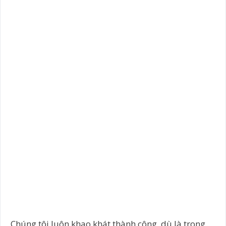
Chúng tôi luôn khao khát thành công, dù là trong