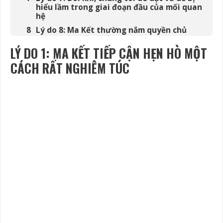
hiểu lầm trong giai đoạn đầu của mối quan
hệ
Lý do 8: Ma Kết thường nắm quyền chủ
động trong các mối quan hệ
LÝ DO 1: MA KẾT TIẾP CẬN HẸN HÒ MỘT
Lý do 9: Chúng tôi thường áp đặt quan điểm
lên đối phương
CÁCH RẤT NGHIÊM TÚC
Kết luận: Thách thức và phần thưởng khi
yêu Ma Kết