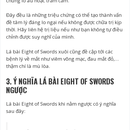
chứng lo âu hoặc trầm cảm.
Đây đều là những triệu chứng có thể tạo thành vấn
đề tâm lý đáng lo ngại nếu không được chữa trị kịp
thời. Hãy liên hệ trị liệu nếu như bạn không tự điều
chỉnh được suy nghĩ của mình.
Lá bài Eight of Swords xuôi cũng đề cập tới các
bệnh lý về mắt như viêm võng mạc, đau mắt đỏ,…
thậm chí là mù lòa.
3. Ý NGHĨA LÁ BÀI EIGHT OF SWORDS
NGƯỢC
Lá bài Eight of Swords khi nằm ngược có ý nghĩa
sau đây: