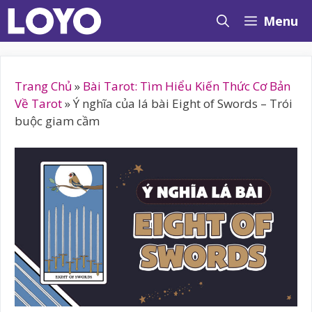
Chuyển
Menu
đến
nội
dung
Trang Chủ
»
Bài Tarot: Tìm Hiểu Kiến Thức Cơ Bản
Về Tarot
»
Ý nghĩa của lá bài Eight of Swords – Trói
buộc giam cầm