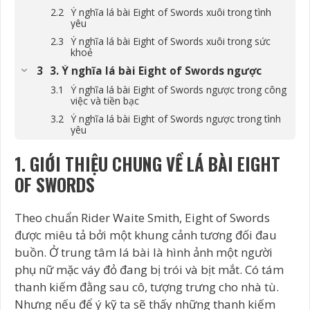
Ý nghĩa lá bài Eight of Swords xuôi trong tình
yêu
Ý nghĩa lá bài Eight of Swords xuôi trong sức
khoẻ
3. Ý nghĩa lá bài Eight of Swords ngược
Ý nghĩa lá bài Eight of Swords ngược trong công
việc và tiền bạc
Ý nghĩa lá bài Eight of Swords ngược trong tình
yêu
Ý nghĩa lá bài Eight of Swords ngược trong sức
1. GIỚI THIỆU CHUNG VỀ LÁ BÀI EIGHT
khỏe
4. Tương quan của Eight of Swords với các
OF SWORDS
lá bài trong trải bài
Eight of Swords và The Magician
Theo chuẩn Rider Waite Smith, Eight of Swords
Eight of Swords và The Moon/ The Sun/
được miêu tả bởi một khung cảnh tương đối đau
Strength
buồn. Ở trung tâm lá bài là hình ảnh một người
Eight of Swords và Four of Wands
phụ nữ mặc váy đỏ đang bị trói và bịt mắt. Có tám
Eight of Swords và Two of Cups
thanh kiếm đằng sau cô, tượng trưng cho nhà tù.
5. Kết luận về lá bài Eight of Swords
Nhưng nếu để ý kỹ ta sẽ thấy những thanh kiếm