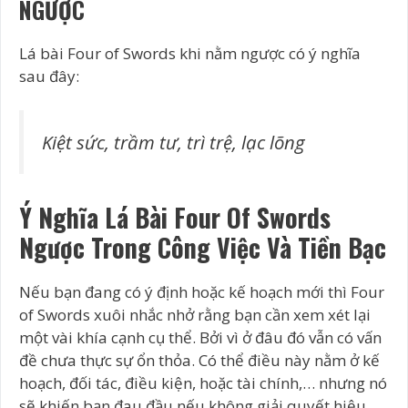
NGƯỢC
Lá bài Four of Swords khi nằm ngược có ý nghĩa
sau đây:
Kiệt sức, trầm tư, trì trệ, lạc lõng
Ý Nghĩa Lá Bài Four Of Swords
Ngược Trong Công Việc Và Tiền Bạc
Nếu bạn đang có ý định hoặc kế hoạch mới thì Four
of Swords xuôi nhắc nhở rằng bạn cần xem xét lại
một vài khía cạnh cụ thể. Bởi vì ở đâu đó vẫn có vấn
đề chưa thực sự ổn thỏa. Có thể điều này nằm ở kế
hoạch, đối tác, điều kiện, hoặc tài chính,… nhưng nó
sẽ khiến bạn đau đầu nếu không giải quyết hiệu