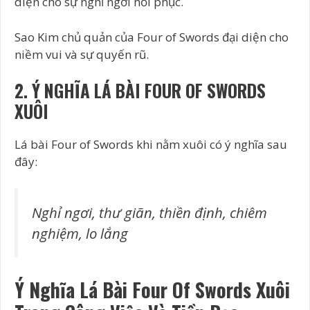
diện cho sự nghỉ ngơi hồi phục.
Sao Kim chủ quản của Four of Swords đại diện cho
niềm vui và sự quyến rũ.
2. Ý NGHĨA LÁ BÀI FOUR OF SWORDS
XUÔI
Lá bài Four of Swords khi nằm xuôi có ý nghĩa sau
đây:
Nghỉ ngơi, thư giãn, thiền định, chiêm
nghiệm, lo lắng
Ý Nghĩa Lá Bài Four Of Swords Xuôi