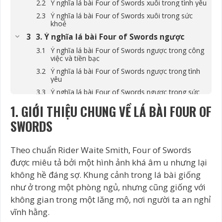
Ý nghĩa lá bài Four of Swords xuôi trong tình yêu
Ý nghĩa lá bài Four of Swords xuôi trong sức
khoẻ
3. Ý nghĩa lá bài Four of Swords ngược
Ý nghĩa lá bài Four of Swords ngược trong công
việc và tiền bạc
Ý nghĩa lá bài Four of Swords ngược trong tình
yêu
Ý nghĩa lá bài Four of Swords ngược trong sức
khỏe
1. GIỚI THIỆU CHUNG VỀ LÁ BÀI FOUR OF
4. Tương quan của Four of Swords với các lá
SWORDS
bài trong trải bài
Four of Swords và The Magician
Four of Swords và The Empress
Theo chuẩn Rider Waite Smith, Four of Swords
được miêu tả bởi một hình ảnh khá âm u nhưng lại
Four of Swords và The Devil
không hề đáng sợ. Khung cảnh trong lá bài giống
Four of Swords và The Hermit
như ở trong một phòng ngủ, nhưng cũng giống với
5. Kết luận về lá bài Four of Swords
không gian trong một lăng mộ, nơi người ta an nghỉ
vĩnh hằng.