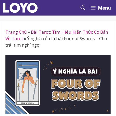
Chuyển
Menu
đến
nội
dung
Trang Chủ
»
Bài Tarot: Tìm Hiểu Kiến Thức Cơ Bản
Về Tarot
»
Ý nghĩa của lá bài Four of Swords – Cho
trái tim nghỉ ngơi