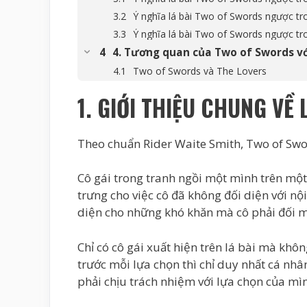
Ý nghĩa lá bài Two of Swords ngược tr
Ý nghĩa lá bài Two of Swords ngược tr
4. Tương quan của Two of Swords với
Two of Swords và The Lovers
Two of Swords và Wheel of Fortune
1. GIỚI THIỆU CHUNG VỀ
Two of Swords và Knight of Cups
Two of Swords và Seven of Swords
Theo chuẩn Rider Waite Smith, Two of Swo
5. Kết luận về lá bài Two of Swords
Cô gái trong tranh ngồi một mình trên một
trưng cho việc cô đã không đối diện với n
diện cho những khó khăn mà cô phải đối m
Chỉ có cô gái xuất hiện trên lá bài mà khô
trước mỗi lựa chọn thì chỉ duy nhất cá nhâ
phải chịu trách nhiệm với lựa chọn của mì