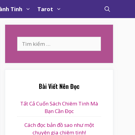
ành Tinh
Tarot
Tìm
kiếm
cho:
Bài Viết Nên Đọc
Tất Cả Cuốn Sách Chiêm Tinh Mà
Bạn Cần Đọc
Cách đọc bản đồ sao như một
chuyên gia chiêm tinh!