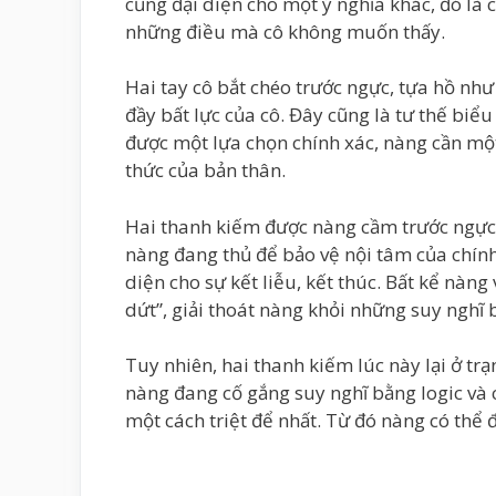
cũng đại diện cho một ý nghĩa khác, đó là 
những điều mà cô không muốn thấy.
Hai tay cô bắt chéo trước ngực, tựa hồ n
đầy bất lực của cô. Đây cũng là tư thế biểu
được một lựa chọn chính xác, nàng cần một
thức của bản thân.
Hai thanh kiếm được nàng cầm trước ngực,
nàng đang thủ để bảo vệ nội tâm của chín
diện cho sự kết liễu, kết thúc. Bất kể nàn
dứt”, giải thoát nàng khỏi những suy nghĩ 
Tuy nhiên, hai thanh kiếm lúc này lại ở tr
nàng đang cố gắng suy nghĩ bằng logic và 
một cách triệt để nhất. Từ đó nàng có thể 