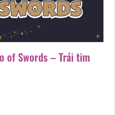
wo of Swords – Trái tim