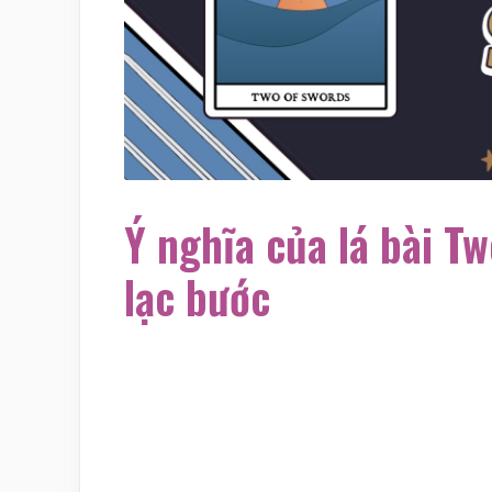
Ý nghĩa của lá bài T
lạc bước