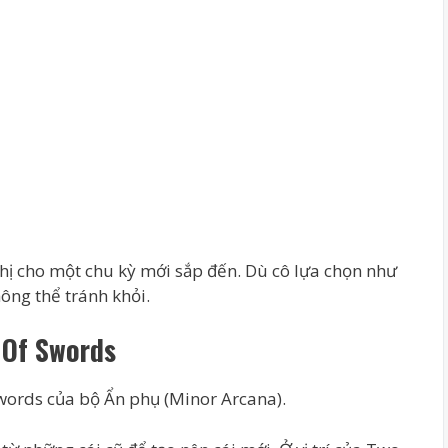
thị cho một chu kỳ mới sắp đến. Dù cô lựa chọn như
hông thể tránh khỏi.
o Of Swords
Swords của bộ Ẩn phụ (Minor Arcana).