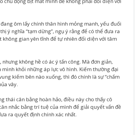
cô chủ động bịt mắt mình để không phải đối diện với
hư đang ôm lấy chính thân hình mỏng manh, yếu đuối
 thị ý nghĩa “tạm dừng”, ngụ ý rằng để có thể đưa ra
 không gian yên tĩnh để tự nhiên đối diện với tâm
 nhưng không hề có ác ý tấn công. Mà đơn giản,
h mình khỏi những áp lực vô hình. Kiếm thường đại
g vung kiếm bên nào xuống, thì đó chính là sự “chấm
bủa vây.
ạng thái cân bằng hoàn hảo, điều này cho thấy cô
cân nhắc bằng trí tuệ của mình để giải quyết vấn đề
đưa ra quyết định chính xác nhất.