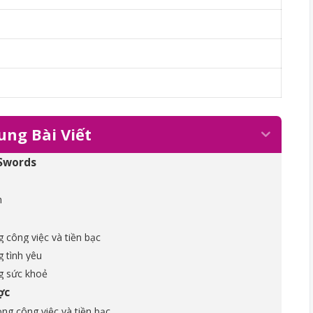
ung Bài Viết
 Swords
h
g công việc và tiền bạc
g tình yêu
ng sức khoẻ
ợc
ng công việc và tiền bạc