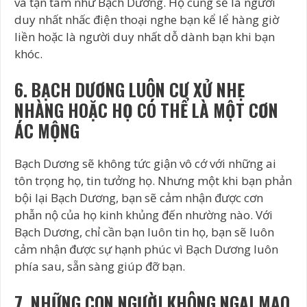
và tận tâm như Bạch Dương. Họ cũng sẽ là người
duy nhất nhấc điện thoại nghe bạn kể lể hàng giờ
liền hoặc là người duy nhất dỗ dành bạn khi bạn
khóc.
6. BẠCH DƯƠNG LUÔN CƯ XỬ NHẸ
NHÀNG HOẶC HỌ CÓ THỂ LÀ MỘT CƠN
ÁC MỘNG
Bạch Dương sẽ không tức giận vô cớ với những ai
tôn trọng họ, tin tưởng họ. Nhưng một khi bạn phản
bội lại Bạch Dương, bạn sẽ cảm nhận được cơn
phẫn nộ của họ kinh khủng đến nhường nào. Với
Bạch Dương, chỉ cần bạn luôn tin họ, bạn sẽ luôn
cảm nhận được sự hạnh phúc vì Bạch Dương luôn
phía sau, sẵn sàng giúp đỡ bạn.
7. NHỮNG CON NGƯỜI KHÔNG NGẠI MẠO