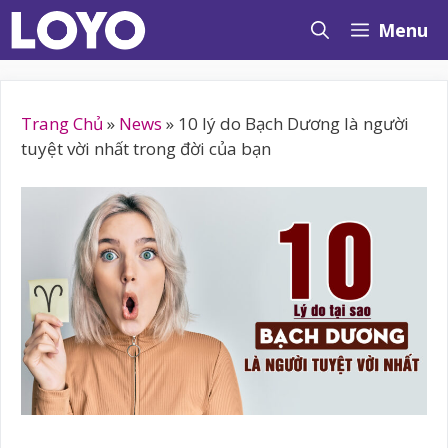
Chuyển
Menu
đến
nội
dung
Trang Chủ
»
News
»
10 lý do Bạch Dương là người
tuyệt vời nhất trong đời của bạn