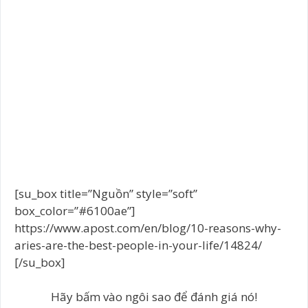
[su_box title=”Nguồn” style=”soft”
box_color=”#6100ae”]
https://www.apost.com/en/blog/10-reasons-why-
aries-are-the-best-people-in-your-life/14824/
[/su_box]
Hãy bấm vào ngôi sao để đánh giá nó!