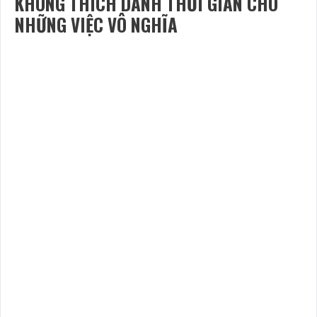
KHÔNG THÍCH DÀNH THỜI GIAN CHO
NHỮNG VIỆC VÔ NGHĨA