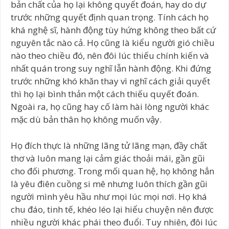
bản chất của họ lại không quyết đoán, hay do dự
trước những quyết định quan trọng. Tính cách họ
khá nghệ sĩ, hành động tùy hứng không theo bất cứ
nguyên tắc nào cả. Họ cũng là kiểu người gió chiều
nào theo chiều đó, nên đôi lúc thiếu chính kiến và
nhất quán trong suy nghĩ lẫn hành động. Khi đứng
trước những khó khăn thay vì nghĩ cách giải quyết
thì họ lại bình thản một cách thiếu quyết đoán.
Ngoài ra, họ cũng hay cố làm hài lòng người khác
mặc dù bản thân họ không muốn vậy.
Họ đích thực là những lãng tử lãng mạn, đầy chất
thơ và luôn mang lại cảm giác thoải mái, gần gũi
cho đối phương. Trong mối quan hệ, họ không hẳn
là yêu điên cuồng si mê nhưng luôn thích gần gũi
người mình yêu hầu như mọi lúc mọi nơi. Họ khá
chu đáo, tinh tế, khéo léo lại hiểu chuyện nên được
nhiều người khác phái theo đuổi. Tuy nhiên, đôi lúc