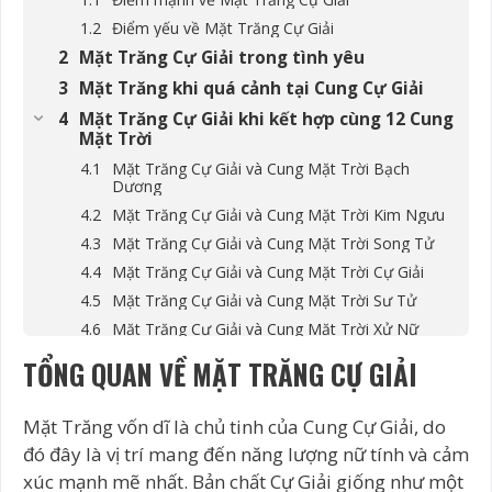
Điểm yếu về Mặt Trăng Cự Giải
Mặt Trăng Cự Giải trong tình yêu
Mặt Trăng khi quá cảnh tại Cung Cự Giải
Mặt Trăng Cự Giải khi kết hợp cùng 12 Cung
Mặt Trời
Mặt Trăng Cự Giải và Cung Mặt Trời Bạch
Dương
Mặt Trăng Cự Giải và Cung Mặt Trời Kim Ngưu
Mặt Trăng Cự Giải và Cung Mặt Trời Song Tử
Mặt Trăng Cự Giải và Cung Mặt Trời Cự Giải
Mặt Trăng Cự Giải và Cung Mặt Trời Sư Tử
Mặt Trăng Cự Giải và Cung Mặt Trời Xử Nữ
Mặt Trăng Cự Giải và Cung Mặt Trời Thiên Bình
TỔNG QUAN VỀ MẶT TRĂNG CỰ GIẢI
Mặt Trăng Cự Giải và Cung Mặt Trời Bọ Cạp
Mặt Trăng Cự Giải và Cung Mặt Trời Nhân Mã
Mặt Trăng vốn dĩ là chủ tinh của Cung Cự Giải, do
Mặt Trăng Cự Giải và Cung Mặt Trời Ma Kết
đó đây là vị trí mang đến năng lượng nữ tính và cảm
Mặt Trăng Cự Giải và Cung Mặt Trời Bảo Bình
xúc mạnh mẽ nhất. Bản chất Cự Giải giống như một