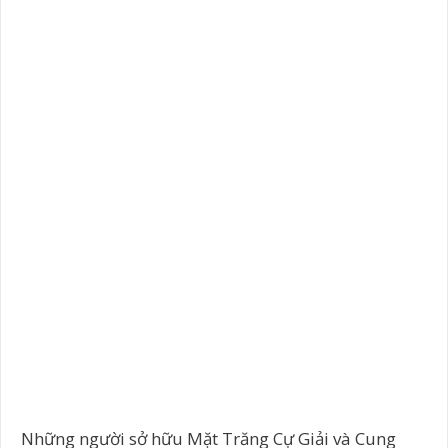
Những người sở hữu Mặt Trăng Cự Giải và Cung