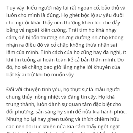
Tuy vậy, kiểu người này lại rất ngoan cố, bảo thủ và
luôn cho mình là đúng. Họ ghét bộc lộ sự yếu đuối
cho người khác thấy nên thường khéo léo che đậy
bằng vẻ ngoài kiên cường. Trái tim họ khá nhạy
cảm, dễ bị tổn thương nhưng dường như họ không
nhận ra điều đó và cố chấp không thừa nhận sai
lầm của mình. Tính cách của họ cũng hay đa nghi, ít
khi tin tưởng ai hoàn toàn kể cả bản thân mình. Do
đó, họ sẽ chẳng bao giờ lắng nghe lời khuyên của
bất kỳ ai trừ khi họ muốn vậy.
Đối với chuyện tình yêu, họ thực sự là mẫu người
chung thủy, nồng nhiệt và đáng tin cậy. Họ khá
trung thành, luôn dành sự quan tâm đặc biệt cho
đối phương, sẵn sàng hy sinh để nửa kia hạnh phúc.
Nhưng họ lại hay ghen tuông và thích chiếm hữu
cao nên đôi lúc khiến nửa kia cảm thấy ngột ngạt.