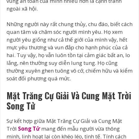
vùng an toàn của mình nhiều hơn là cạnh tranh
ngoài xã hội.
Những người này rất chung thủy, chu đáo, biết cách
quan tâm và chăm sóc người mình yêu. Họ xem
người yêu giống như cả thế giới của mình vậy, hết
mực yêu thương và vun đắp cho hạnh phúc của cả
hai. Tuy vậy, họ vẫn luôn tồn tại cảm giác bất an, lo
lắng, nên thường suy diễn lung tung. Họ cũng
thường xuyên ghen tuông vô cớ, chiếm hữu và kiểm
soát đối phương quá mức.
Mặt Trăng Cự Giải Và Cung Mặt Trời
Song Tử
Sự kết hợp giữa Mặt Trăng Cự Giải và Cung Mặt
Trời
Song Tử
mang đến mẫu người vừa thông
minh, linh hoạt lại còn khéo léo, tinh tế. Tính cách