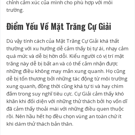
chỉnh cảm xúc của mình cho phù hợp với môi
trường.
Điểm Yếu Về Mặt Trăng Cự Giải
Dù vậy tính cách của Mặt Trăng Cự Giải khá thất
thường với xu hướng dễ cảm thấy bị tự ái, nhạy cảm
quá mức và dễ bị hờn dỗi. Kiểu người có vị trí mặt
trăng này dễ bị bất an và có thể cảm nhận được
những điều không may mắn xung quanh. Họ cũng
dễ bị tổn thương bởi những tác động từ môi trường
xung quanh, đồng thời cũng khá tự ti và hay chìm
đắm trong suy nghĩ tiêu cực. Cự Giải cảm thấy khó
khăn khi đối diện với những thử thách bởi họ vốn dĩ
đã cảm thấy thoải mái với những điều quen thuộc
rồi. Nên hầu hết họ đều chọn vùng an toàn chứ ít
khi dám thử thách bản thân.