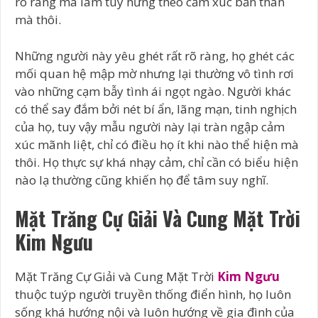
rõ ràng mà làm tùy hứng theo cảm xúc bản thân
mà thôi.
Những người này yêu ghét rất rõ ràng, họ ghét các
mối quan hệ mập mờ nhưng lại thường vô tình rơi
vào những cạm bẫy tình ái ngọt ngào. Người khác
có thể say đắm bởi nét bí ẩn, lãng mạn, tinh nghịch
của họ, tuy vậy mẫu người này lại tràn ngập cảm
xúc mãnh liệt, chỉ có điều họ ít khi nào thể hiện mà
thôi. Họ thực sự khá nhạy cảm, chỉ cần có biểu hiện
nào lạ thường cũng khiến họ để tâm suy nghĩ.
Mặt Trăng Cự Giải Và Cung Mặt Trời
Kim Ngưu
Mặt Trăng Cự Giải và Cung Mặt Trời
Kim Ngưu
thuộc tuýp người truyền thống điển hình, họ luôn
sống khá hướng nội và luôn hướng về gia đình của