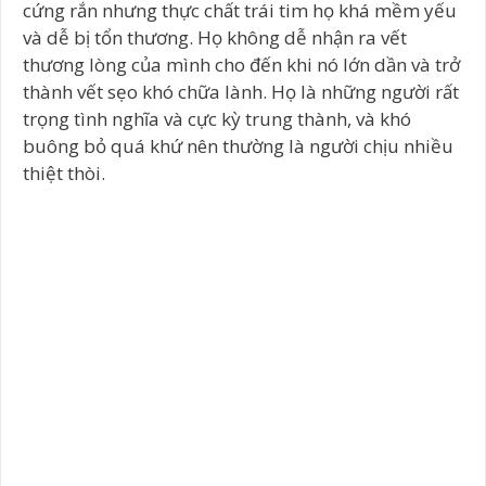
cứng rắn nhưng thực chất trái tim họ khá mềm yếu
và dễ bị tổn thương. Họ không dễ nhận ra vết
thương lòng của mình cho đến khi nó lớn dần và trở
thành vết sẹo khó chữa lành. Họ là những người rất
trọng tình nghĩa và cực kỳ trung thành, và khó
buông bỏ quá khứ nên thường là người chịu nhiều
thiệt thòi.