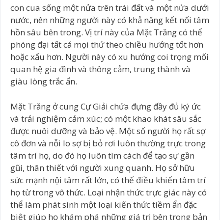
Mặt Trăng Cự Giải và Cung Mặt Trời Song Ngư
con cua sống một nửa trên trái đất và một nửa dưới
nước, nên những người này có khả năng kết nối tâm
hồn sâu bên trong. Vị trí này của Mặt Trăng có thể
phóng đại tất cả mọi thứ theo chiều hướng tốt hơn
hoặc xấu hơn. Người này có xu hướng coi trọng mối
quan hệ gia đình và thông cảm, trung thành và
giàu lòng trắc ẩn.
Mặt Trăng ở cung Cự Giải chứa đựng đầy đủ ký ức
và trải nghiệm cảm xúc; có một khao khát sâu sắc
được nuôi dưỡng và bảo vệ. Một số người họ rất sợ
cô đơn và nỗi lo sợ bị bỏ rơi luôn thường trực trong
tâm trí họ, do đó họ luôn tìm cách để tạo sự gần
gũi, thân thiết với người xung quanh. Họ sở hữu
sức mạnh nội tâm rất lớn, có thể điều khiển tâm trí
họ từ trong vô thức. Loại nhận thức trực giác này có
thể làm phát sinh một loại kiến ​​thức tiềm ẩn đặc
biệt giúp họ khám phá những giá trị bên trong bản