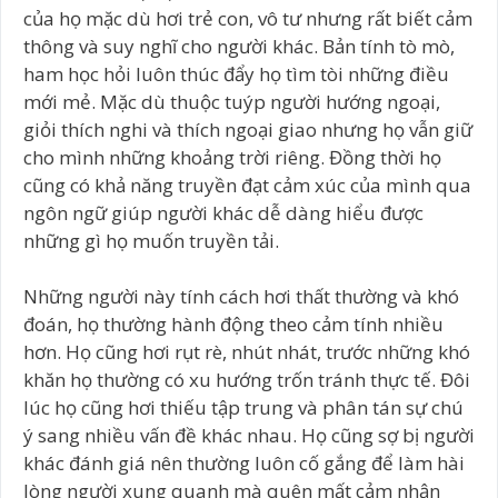
của họ mặc dù hơi trẻ con, vô tư nhưng rất biết cảm
thông và suy nghĩ cho người khác. Bản tính tò mò,
ham học hỏi luôn thúc đẩy họ tìm tòi những điều
mới mẻ. Mặc dù thuộc tuýp người hướng ngoại,
giỏi thích nghi và thích ngoại giao nhưng họ vẫn giữ
cho mình những khoảng trời riêng. Đồng thời họ
cũng có khả năng truyền đạt cảm xúc của mình qua
ngôn ngữ giúp người khác dễ dàng hiểu được
những gì họ muốn truyền tải.
Những người này tính cách hơi thất thường và khó
đoán, họ thường hành động theo cảm tính nhiều
hơn. Họ cũng hơi rụt rè, nhút nhát, trước những khó
khăn họ thường có xu hướng trốn tránh thực tế. Đôi
lúc họ cũng hơi thiếu tập trung và phân tán sự chú
ý sang nhiều vấn đề khác nhau. Họ cũng sợ bị người
khác đánh giá nên thường luôn cố gắng để làm hài
lòng người xung quanh mà quên mất cảm nhận