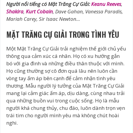
Người nổi tiếng có Mặt Trăng Cự Giải:
Keanu Reeves
,
Shakira
,
Kurt Cobain
, Dave Gahan, Vanessa Paradis,
Mariah Carey, Sir Isaac Newton…
MẶT TRĂNG CỰ GIẢI TRONG TÌNH YÊU
Một Mặt Trăng Cự Giải trải nghiệm thế giới chủ yếu
thông qua cảm xúc cá nhân. Họ có xu hướng gắn
bó với gia đình và những điều thân thuộc với mình.
Họ cũng thường sợ cô đơn quá lâu nên luôn cần
vòng tay ấm áp bên cạnh để cảm nhận tình yêu
thương. Mẫu người lý tưởng của Mặt Trăng Cự Giải
mang lại cảm giác ấm áp, dịu dàng, cùng nhau trải
qua những buồn vui trong cuộc sống. Họ là mẫu
người khá chung thủy, chu đáo, luôn dành trọn vẹn
trái tim cho người mình yêu mà không chút hoài
nghi.