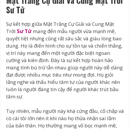
Mặt Trăng Cự Giải Và Cung Mặt Trời
Sư Tử
Sự kết hợp giữa Mặt Trăng Cự Giải và Cung Mặt
Trời
Sư Tử
mang đến mẫu người vừa mạnh mẽ,
quyết liệt nhưng cũng rất sâu sắc và giàu lòng bao
dung. Họ là điển hình cho sự tồn tại và chiến thắng,
vị trí này mang đến một người đặc biệt ngoan
cường và kiên định. Đây là sự kết hợp hoàn hảo
mang tính bù trừ lẫn nhau giúp người này dễ dàng
đạt được nhiều mục tiêu như mong đợi. Họ giỏi
lắng nghe và thấu hiểu tâm tư của người khác nên
luôn là người đáng tin cậy để người khác trút bầu
tâm sự.
Tuy nhiên, mẫu người này khá cứng đầu, cố chấp và
có cái tôi lớn nên ít khi nào họ thừa nhận sai lầm
của bản thân. Họ thường mang vỏ bọc mạnh mẽ,