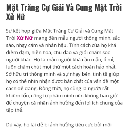
Mặt Trăng Cự Giải Và Cung Mặt Trời
Xử Nữ
Sự kết hợp giữa Mặt Trăng Cự Giải và Cung Mặt
Trời
Xử Nữ
mang đến mẫu người thông minh, sắc
sảo, nhạy cảm và nhân hậu. Tính cách của họ khá
điềm đạm, hiền hòa, chu đáo và giỏi chăm sóc
người khác. Họ là mẫu người khá cần mẫn, tỉ mỉ,
luôn chăm chút mọi thứ một cách hoàn hảo nhất.
Sở hữu trí thông minh và sự nhạy bén, tinh tế giúp
họ có thể nhìn nhận được bản chất của vấn đề một
cách dễ dàng. Đồng thời, họ cũng là người rất
khiêm tốn, công tư phân minh nên không bao giờ
để chuyện cá nhân ảnh hưởng đến lợi ích chung của
tập thể.
Dù vậy, họ lại dễ bị ảnh hưởng tiêu cực bởi môi