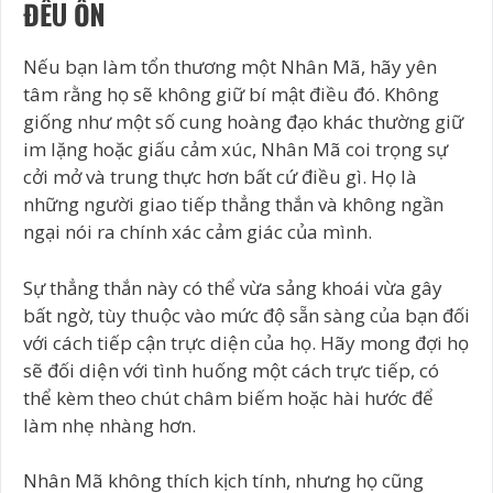
9. Nếu tổn thương nghiêm trọng hoặc lặp đi
ĐỀU ỔN
lặp lại, Nhân Mã có thể chọn cách giữ
khoảng cách lâu dài
Nếu bạn làm tổn thương một Nhân Mã, hãy yên
10. Nhân Mã coi nỗi đau cảm xúc là một
bước đệm
tâm rằng họ sẽ không giữ bí mật điều đó. Không
giống như một số cung hoàng đạo khác thường giữ
11. Cuối cùng, Nhân Mã luôn đánh giá cao
một lời xin lỗi chân thành
im lặng hoặc giấu cảm xúc, Nhân Mã coi trọng sự
Kết luận: Sự kiên cường của Nhân Mã khi
cởi mở và trung thực hơn bất cứ điều gì. Họ là
bị tổn thương cảm xúc
những người giao tiếp thẳng thắn và không ngần
ngại nói ra chính xác cảm giác của mình.
Sự thẳng thắn này có thể vừa sảng khoái vừa gây
bất ngờ, tùy thuộc vào mức độ sẵn sàng của bạn đối
với cách tiếp cận trực diện của họ. Hãy mong đợi họ
sẽ đối diện với tình huống một cách trực tiếp, có
thể kèm theo chút châm biếm hoặc hài hước để
làm nhẹ nhàng hơn.
Nhân Mã không thích kịch tính, nhưng họ cũng