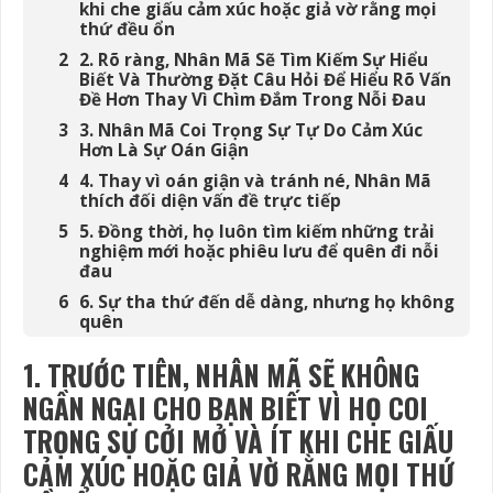
khi che giấu cảm xúc hoặc giả vờ rằng mọi
thứ đều ổn
2. Rõ ràng, Nhân Mã Sẽ Tìm Kiếm Sự Hiểu
Biết Và Thường Đặt Câu Hỏi Để Hiểu Rõ Vấn
Đề Hơn Thay Vì Chìm Đắm Trong Nỗi Đau
3. Nhân Mã Coi Trọng Sự Tự Do Cảm Xúc
Hơn Là Sự Oán Giận
4. Thay vì oán giận và tránh né, Nhân Mã
thích đối diện vấn đề trực tiếp
5. Đồng thời, họ luôn tìm kiếm những trải
nghiệm mới hoặc phiêu lưu để quên đi nỗi
đau
6. Sự tha thứ đến dễ dàng, nhưng họ không
quên
7. Nhân Mã coi những trải nghiệm đau khổ
1. TRƯỚC TIÊN, NHÂN MÃ SẼ KHÔNG
là một phần của hành trình cuộc sống và có
thể tìm kiếm ý nghĩa sâu sắc hoặc bài học
NGẦN NGẠI CHO BẠN BIẾT VÌ HỌ COI
trong nỗi đau
TRỌNG SỰ CỞI MỞ VÀ ÍT KHI CHE GIẤU
8. Nhân Mã tránh xa những mâu thuẫn và
trò chơi cảm xúc
CẢM XÚC HOẶC GIẢ VỜ RẰNG MỌI THỨ