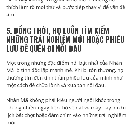
thích làm rõ mọi thứ và bước tiếp thay vì để vấn đề
âm ỉ.
5. ĐỒNG THỜI, HỌ LUÔN TÌM KIẾM
NHỮNG TRẢI NGHIỆM MỚI HOẶC PHIÊU
LƯU ĐỂ QUÊN ĐI NỖI ĐAU
Một trong những đặc điểm nổi bật nhất của Nhân
Mã là tính độc lập mạnh mẽ. Khi bị tổn thương, họ
thường tìm đến tinh thần phiêu lưu của mình như
một cách để chữa lành và xua tan nỗi đau.
Nhân Mã không phải kiểu người ngồi khóc trong
phòng nhiều ngày liền; họ sẽ đặt vé máy bay, đi du
lịch bất chợt hoặc đắm chìm vào những trải nghiệm
mới.