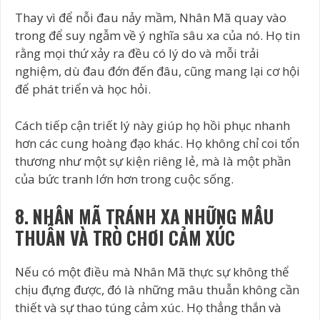
Thay vì để nỗi đau nảy mầm, Nhân Mã quay vào
trong để suy ngẫm về ý nghĩa sâu xa của nó. Họ tin
rằng mọi thứ xảy ra đều có lý do và mỗi trải
nghiệm, dù đau đớn đến đâu, cũng mang lại cơ hội
để phát triển và học hỏi.
Cách tiếp cận triết lý này giúp họ hồi phục nhanh
hơn các cung hoàng đạo khác. Họ không chỉ coi tổn
thương như một sự kiện riêng lẻ, mà là một phần
của bức tranh lớn hơn trong cuộc sống.
8. NHÂN MÃ TRÁNH XA NHỮNG MÂU
THUẪN VÀ TRÒ CHƠI CẢM XÚC
Nếu có một điều mà Nhân Mã thực sự không thể
chịu đựng được, đó là những mâu thuẫn không cần
thiết và sự thao túng cảm xúc. Họ thẳng thắn và