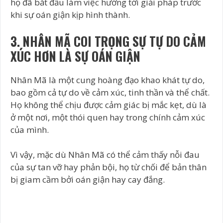
họ đã bắt đầu làm việc hướng tới giải pháp trước
khi sự oán giận kịp hình thành.
3. NHÂN MÃ COI TRỌNG SỰ TỰ DO CẢM
XÚC HƠN LÀ SỰ OÁN GIẬN
Nhân Mã là một cung hoàng đạo khao khát tự do,
bao gồm cả tự do về cảm xúc, tinh thần và thể chất.
Họ không thể chịu được cảm giác bị mắc kẹt, dù là
ở một nơi, một thói quen hay trong chính cảm xúc
của mình.
Vì vậy, mặc dù Nhân Mã có thể cảm thấy nỗi đau
của sự tan vỡ hay phản bội, họ từ chối để bản thân
bị giam cầm bởi oán giận hay cay đắng.