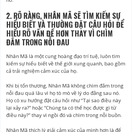
2. RÕ RÀNG, NHÂN MÃ SẼ TÌM KIẾM SỰ
HIỂU BIẾT VÀ THƯỜNG ĐẶT CÂU HỎI ĐỂ
HIỂU RÕ VẤN ĐỀ HƠN THAY VÌ CHÌM
ĐẮM TRONG NỖI ĐAU
Nhân Mã là một cung hoàng đạo trí tuệ, luôn tìm
kiếm sự hiểu biết về thế giới xung quanh, bao gồm
cả trải nghiệm cảm xúc của họ.
Khi bị tổn thương, Nhân Mã không chìm đắm trong
nỗi đau quá lâu vì họ tò mò về lý do đằng sau nó.
Họ có xu hướng đặt câu hỏi như “Tại sao điều này
lại xảy ra?” hoặc “Chúng ta có thể học được gì từ
điều này?” thay vì ngồi đó và chìm trong nỗi buồn.
Nhân Mã thích lý giải cảm xúc của mình hơn là để