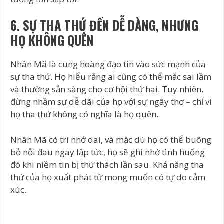
6. SỰ THA THỨ ĐẾN DỄ DÀNG, NHƯNG
HỌ KHÔNG QUÊN
Nhân Mã là cung hoàng đạo tin vào sức mạnh của
sự tha thứ. Họ hiểu rằng ai cũng có thể mắc sai lầm
và thường sẵn sàng cho cơ hội thứ hai. Tuy nhiên,
đừng nhầm sự dễ dãi của họ với sự ngây thơ – chỉ vì
họ tha thứ không có nghĩa là họ quên.
Nhân Mã có trí nhớ dai, và mặc dù họ có thể buông
bỏ nỗi đau ngay lập tức, họ sẽ ghi nhớ tình huống
đó khi niềm tin bị thử thách lần sau. Khả năng tha
thứ của họ xuất phát từ mong muốn có tự do cảm
xúc.