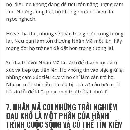
họ, điều đó không đáng để tiêu tốn năng lượng cảm
xúc. Nhưng cùng lúc, họ không muốn bị xem là
ngốc nghếch.
Họ sẽ tha thứ, nhưng sẽ thận trọng hơn trong tương
lai. Nếu bạn làm tổn thương Nhân Mã một lần, hãy
mong đợi họ trở nên dè dặt hơn trong tương lai.
Sự tha thứ với Nhân Mã là cách để thanh lọc cảm
xúc và tiếp tục tiến lên. Họ không tin vào việc giữ lại
những cảm xúc tiêu cực vì nó chỉ làm cản trở họ.
Nhưng một khi niềm tin đã bị phá vỡ, cần hơn một
lời xin lỗi để khôi phục mọi thứ trở lại như cũ.
7. NHÂN MÃ COI NHỮNG TRẢI NGHIỆM
ĐAU KHỔ LÀ MỘT PHẦN CỦA HÀNH
TRÌNH CUỘC SỐNG VÀ CÓ THỂ TÌM KIẾM