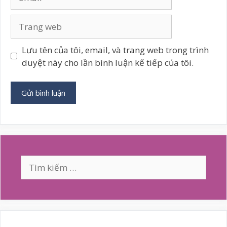
Trang
web
Lưu tên của tôi, email, và trang web trong trình
duyệt này cho lần bình luận kế tiếp của tôi.
A
l
t
e
Tìm
r
kiếm
n
cho:
a
t
i