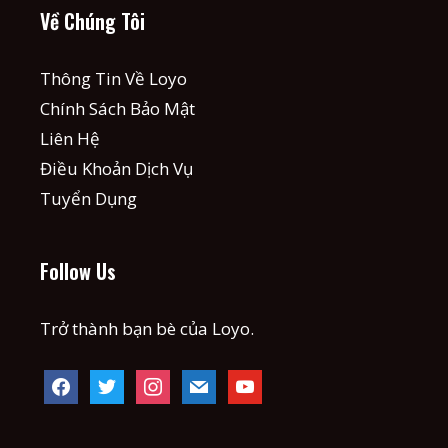
Về Chúng Tôi
Thông Tin Về Loyo
Chính Sách Bảo Mật
Liên Hệ
Điều Khoản Dịch Vụ
Tuyển Dụng
Follow Us
Trở thành bạn bè của Loyo.
facebook
twitter
instagram
mail
youtube