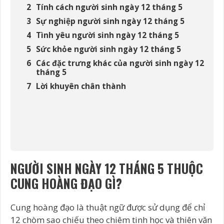
Tính cách người sinh ngày 12 tháng 5
Sự nghiệp người sinh ngày 12 tháng 5
Tình yêu người sinh ngày 12 tháng 5
Sức khỏe người sinh ngày 12 tháng 5
Các đặc trưng khác của người sinh ngày 12
tháng 5
Lời khuyên chân thành
NGƯỜI SINH NGÀY 12 THÁNG 5 THUỘC
CUNG HOÀNG ĐẠO GÌ?
Cung hoàng đạo là thuật ngữ được sử dụng để chỉ
12 chòm sao chiếu theo chiêm tinh học và thiên văn