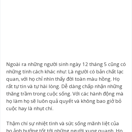
Ngoài ra những người sinh ngày 12 tháng 5 cũng có
những tính cách khác như: Là người có bản chất lạc
quan, với họ chỉ nhìn thấy đời toàn màu hồng. Họ
rất tự tin và tự hài lòng. Dễ dàng chấp nhận những
thăng trầm trong cuộc sống. Với các hành động mà
họ làm họ sẽ luôn quả quyết và không bao giở bỏ
cuộc hay là nhụt chí.
Thậm chí sự nhiệt tình và sức sống mãnh liệt của
họ ảnh hưởng tốt tới những người xung quanh. Họ