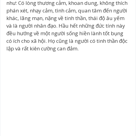
như: Có lòng thương cảm, khoan dung, không thích
phán xét, nhạy cảm, tình cảm, quan tâm đến người
khác, lãng mạn, nặng về tinh thần, thái độ âu yếm
và là người nhân đạo. Hầu hết những đức tính này
đều hướng về một người sống hiền lành tốt bụng
có ích cho xã hội. Họ cũng là người có tinh thần độc
lập và rất kiên cường can đảm.