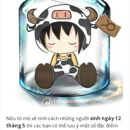
Nếu tò mò về tính cách những người
sinh ngày 12
tháng 5
thì các bạn có thể lưu ý một số đặc điểm