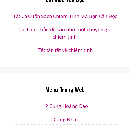
e
:
Tất Cả Cuốn Sách Chiêm Tinh Mà Bạn Cần Đọc
Cách đọc bản đồ sao như một chuyên gia
chiêm tinh!
Tất tần tật về chiêm tinh
Menu Trang Web
12 Cung Hoàng Đạo
Cung Nhà