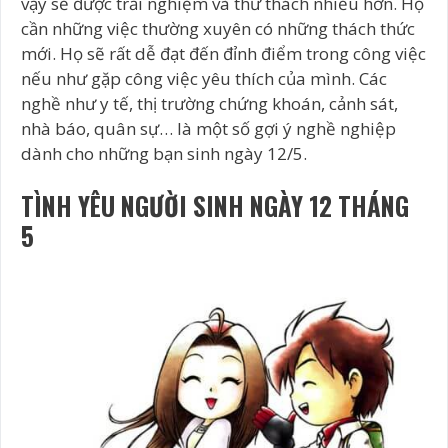
vậy sẽ được trải nghiệm và thử thách nhiều hơn. Họ
cần những việc thường xuyên có những thách thức
mới. Họ sẽ rất dễ đạt đến đỉnh điểm trong công việc
nếu như gặp công việc yêu thích của mình. Các
nghề như y tế, thị trường chứng khoán, cảnh sát,
nhà báo, quân sự… là một số gợi ý nghề nghiệp
dành cho những bạn sinh ngày 12/5.
TÌNH YÊU NGƯỜI SINH NGÀY 12 THÁNG
5