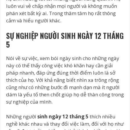
luôn vui vẻ chấp nhận mọi người và không muốn
phán xét bất kỳ ai. Trong thâm tâm họ rất thông
cảm và hiểu người khác.
SỰ NGHIỆP NGƯỜI SINH NGÀY 12 THÁNG
5
Nói về sự việc, xem bói ngày sinh cho những ngày
này có thể thấy công việc khó khăn hay cần giải
pháp nhanh, đáp ứng đúng thời điểm luôn là sở
thích của họ. Với khả năng biết nhìn xa trông rộng
cũng như có những bước đi mạnh dạn mà ít người
dám là yếu tố then chốt giúp họ dễ thàn công trong
sự nghiệp của mình.
Những người
sinh ngày 12 tháng 5
thích nhiều
nghề khác nhau và thay đổi việc làm, đối với họ như