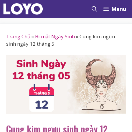
Chuyển
Menu
đến
nội
dung
Trang Chủ
»
Bí mật Ngày Sinh
»
Cung kim ngưu
sinh ngày 12 tháng 5
Cung kim ngưu sinh ngày 12