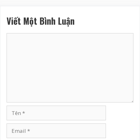
Viết Một Bình Luận
Bình
luận
Tên
Email