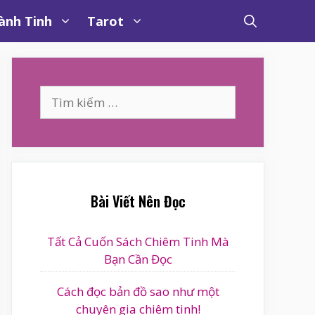
ành Tinh
Tarot
Tìm
kiếm
cho:
Bài Viết Nên Đọc
Tất Cả Cuốn Sách Chiêm Tinh Mà
Bạn Cần Đọc
Cách đọc bản đồ sao như một
chuyên gia chiêm tinh!