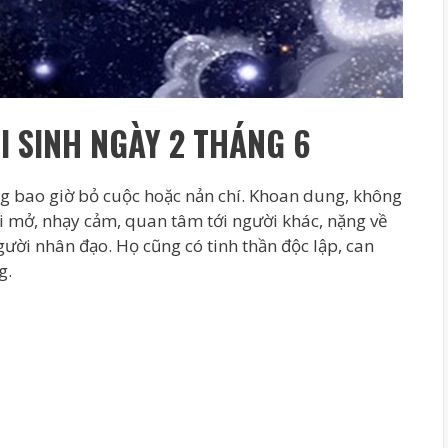
 SINH NGÀY 2 THÁNG 6
g bao giờ bỏ cuộc hoặc nản chí. Khoan dung, không
ởi mở, nhạy cảm, quan tâm tới người khác, nặng về
gười nhân đạo. Họ cũng có tinh thần độc lập, can
g.