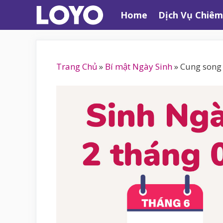
Chuyển
Home
Dịch Vụ Chiêm
đến
nội
dung
Trang Chủ
»
Bí mật Ngày Sinh
»
Cung song 