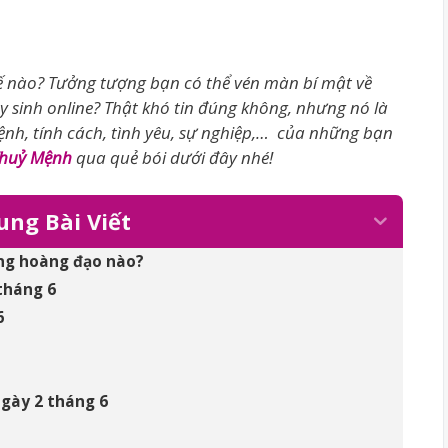
 nào? Tưởng tượng bạn có thể vén màn bí mật về
 sinh online? Thật khó tin đúng không, nhưng nó là
ệnh, tính cách, tình yêu, sự nghiệp,… của những bạn
Thuỷ Mệnh
qua quẻ bói dưới đây nhé!
ung Bài Viết
ung hoàng đạo nào?
tháng 6
6
ngày 2 tháng 6