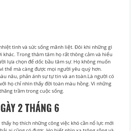
nhiệt tình và sức sống mãnh liệt. Đôi khi những gì
ời khác. Trong thâm tâm họ rất thông cảm và hiểu
gười lựa chọn để dốc bầu tâm sự. Họ không muốn
 vì thế mà càng được mọi người yêu quý hơn.
àu nâu, phản ánh sự tự tin và an toàn.Là người có
 với họ chỉ nhìn thấy đời toàn màu hồng. Vì những
thăng trầm trong cuộc sống.
NGÀY 2 THÁNG 6
 thấy họ thích những công việc khó cần nổ lực mới
ải ai cũng có được. Họ biết nhìn xa trông rộng và