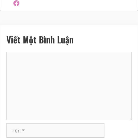
Viết Một Bình Luận
Bình
luận
Tên