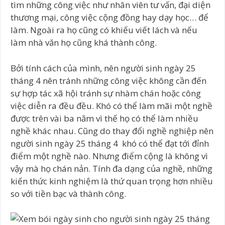
tìm những công việc như nhân viên tư vấn, đại diện
thương mại, công việc cộng đồng hay dạy học… để
làm. Ngoài ra họ cũng có khiếu viết lách và nếu
làm nhà văn họ cũng khá thành công.
Bởi tính cách của mình, nên người sinh ngày 25
tháng 4 nên tránh những công việc không cần đến
sự hợp tác xã hội tránh sự nhàm chán hoặc công
việc diễn ra đều đều. Khó có thể làm mãi một nghề
được trên vài ba năm vì thế họ có thể làm nhiều
nghề khác nhau. Cũng do thay đổi nghề nghiệp nên
người sinh ngày 25 tháng 4 khó có thể đạt tới đỉnh
điểm một nghề nào. Nhưng điểm cộng là không vì
vậy mà họ chán nản. Tính đa dạng của nghề, những
kiến thức kinh nghiệm là thứ quan trọng hơn nhiều
so với tiền bạc và thành công.