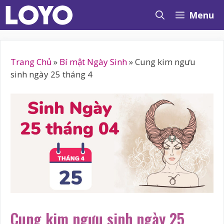
Chuyển
Menu
đến
nội
dung
Trang Chủ
»
Bí mật Ngày Sinh
»
Cung kim ngưu
sinh ngày 25 tháng 4
Cung kim ngưu sinh ngày 25