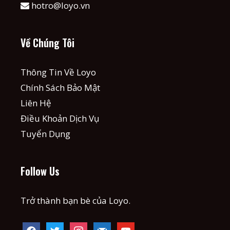
hotro@loyo.vn
Về Chúng Tôi
Thông Tin Về Loyo
Chính Sách Bảo Mật
Liên Hệ
Điều Khoản Dịch Vụ
Tuyển Dụng
Follow Us
Trở thành bạn bè của Loyo.
facebook
twitter
instagram
mail
youtube