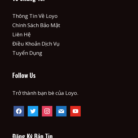
Thông Tin Về Loyo
Chính Sách Bảo Mật
Liên Hệ
Điều Khoản Dịch Vụ
Tuyển Dụng
Follow Us
Trở thành bạn bè của Loyo.
facebook
twitter
instagram
mail
youtube
Đăng Ký Bản Tin