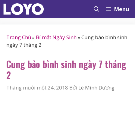
Chuyển
Menu
đến
nội
dung
Trang Chủ
»
Bí mật Ngày Sinh
»
Cung bảo bình sinh
ngày 7 tháng 2
Cung bảo bình sinh ngày 7 tháng
2
Tháng mười một 24, 2018
Bởi
Lê Minh Dương