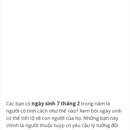
Các bạn có
ngày sinh 7 tháng 2
trong năm là
người có tính cách như thế nào? Xem bói ngày sinh
có thể tiết lộ về con người của họ. Những bạn này
chính là người thuộc tuýp có yêu cầu lý tưởng đối