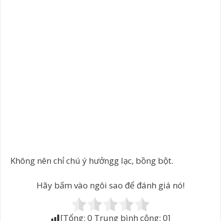
Không nên chỉ chú ý hưởngg lạc, bồng bột.
Hãy bấm vào ngôi sao để đánh giá nó!
[Tổng:
0
Trung bình cộng:
0
]