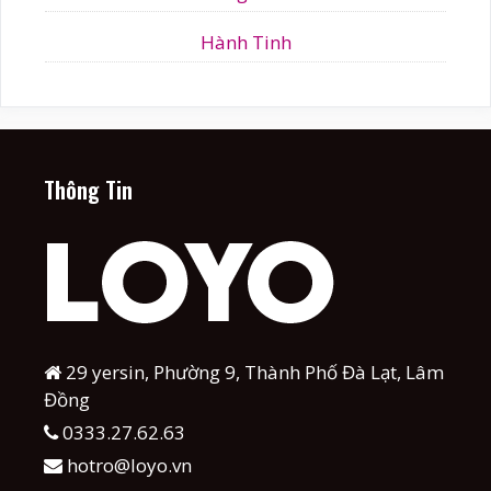
Hành Tinh
Thông Tin
29 yersin, Phường 9, Thành Phố Đà Lạt, Lâm
Đồng
0333.27.62.63
hotro@loyo.vn