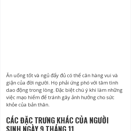
Ăn uống tốt và ngủ đẩy đủ có thể cân hàng vui và
giận của đời người. Họ phải ứng phó với tâm tình
dao động trong lòng. Đặc biệt chú ý khi làm những
việc mạo hiểm để tránh gây ảnh hưởng cho sức
khỏe của bản thân.
CÁC ĐẶC TRƯNG KHÁC CỦA NGƯỜI
SINH NGÀY 9 THÁNG 11