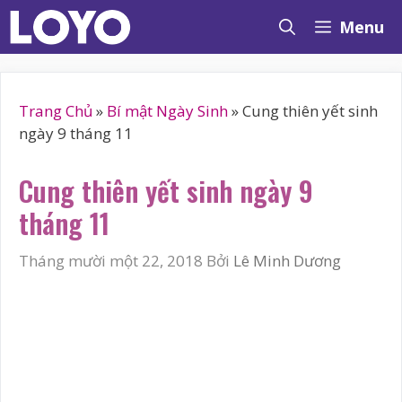
Chuyển
Menu
đến
nội
dung
Trang Chủ
»
Bí mật Ngày Sinh
»
Cung thiên yết sinh
ngày 9 tháng 11
Cung thiên yết sinh ngày 9
tháng 11
Tháng mười một 22, 2018
Bởi
Lê Minh Dương