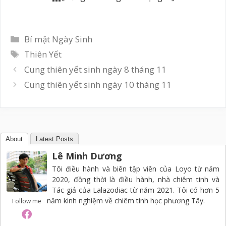
Danh
Bí mật Ngày Sinh
mục
Thẻ
Thiên Yết
Cung thiên yết sinh ngày 8 tháng 11
Cung thiên yết sinh ngày 10 tháng 11
About
Latest Posts
Lê Minh Dương
Tôi điều hành và biên tập viên của Loyo từ năm
2020, đồng thời là điều hành, nhà chiêm tinh và
Tác giả của Lalazodiac từ năm 2021. Tôi có hơn 5
năm kinh nghiệm về chiêm tinh học phương Tây.
Follow me