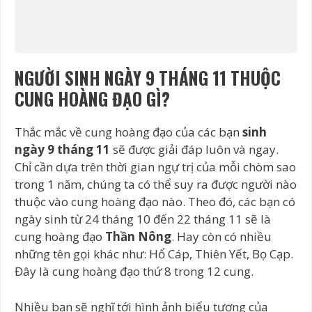
NGƯỜI SINH NGÀY 9 THÁNG 11 THUỘC
CUNG HOÀNG ĐẠO GÌ?
Thắc mắc về cung hoàng đạo của các bạn
sinh
ngày 9 tháng 11
sẽ được giải đáp luôn và ngay.
Chỉ cần dựa trên thời gian ngự trị của mỗi chòm sao
trong 1 năm, chúng ta có thể suy ra được người nào
thuộc vào cung hoàng đạo nào. Theo đó, các bạn có
ngày sinh từ 24 tháng 10 đến 22 tháng 11 sẽ là
cung hoàng đạo
Thần Nông
. Hay còn có nhiều
những tên gọi khác như: Hổ Cáp, Thiên Yết, Bọ Cạp.
Đây là cung hoàng đạo thứ 8 trong 12 cung.
Nhiều bạn sẽ nghĩ tới hình ảnh biểu tượng của