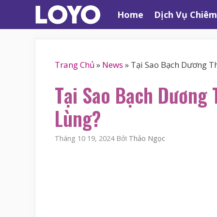
Chuyển
Home
Dịch Vụ Chiêm
đến
nội
dung
Trang Chủ
»
News
»
Tại Sao Bạch Dương T
Tại Sao Bạch Dương 
Lùng?
Tháng 10 19, 2024
Bởi
Thảo Ngọc