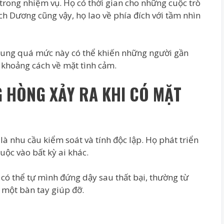
rong nhiệm vụ. Họ có thời gian cho những cuộc trò
ch Dương cũng vậy, họ lao về phía đích với tầm nhìn
trung quá mức này có thể khiến những người gần
a khoảng cách về mặt tình cảm.
G HÒNG XẢY RA KHI CÓ MẶT
à nhu cầu kiểm soát và tính độc lập. Họ phát triển
uộc vào bất kỳ ai khác.
có thể tự mình đứng dậy sau thất bại, thường từ
n một bàn tay giúp đỡ.