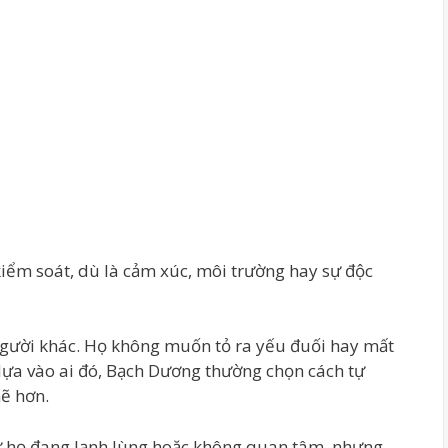
ểm soát, dù là cảm xúc, môi trường hay sự độc
 người khác. Họ không muốn tỏ ra yếu đuối hay mất
ựa vào ai đó, Bạch Dương thường chọn cách tự
mẽ hơn.
hư họ đang lạnh lùng hoặc không quan tâm, nhưng