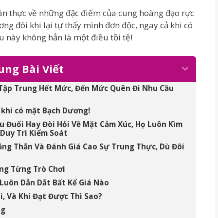
hân thực về những đặc điểm của cung hoàng đạo rực
ng đôi khi lại tự thấy mình đơn độc, ngay cả khi có
u này không hẳn là một điều tồi tệ!
ung Bài Viết
 Tập Trung Hết Mức, Đến Mức Quên Đi Nhu Cầu
 khi có mặt Bạch Dương!
u Đuối Hay Đòi Hỏi Về Mặt Cảm Xúc, Họ Luôn Kìm
Duy Trì Kiểm Soát
hẳng Thắn Và Đánh Giá Cao Sự Trung Thực, Dù Đôi
ong Từng Trò Chơi
 Luôn Dẫn Dắt Bất Kể Giá Nào
i, Và Khi Đạt Được Thì Sao?
ng