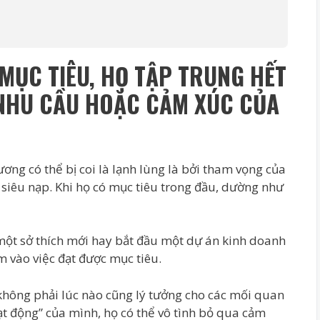
 MỤC TIÊU, HỌ TẬP TRUNG HẾT
 NHU CẦU HOẶC CẢM XÚC CỦA
ơng có thể bị coi là lạnh lùng là bởi tham vọng của
siêu nạp. Khi họ có mục tiêu trong đầu, dường như
 một sở thích mới hay bắt đầu một dự án kinh doanh
im vào việc đạt được mục tiêu.
không phải lúc nào cũng lý tưởng cho các mối quan
t động” của mình, họ có thể vô tình bỏ qua cảm