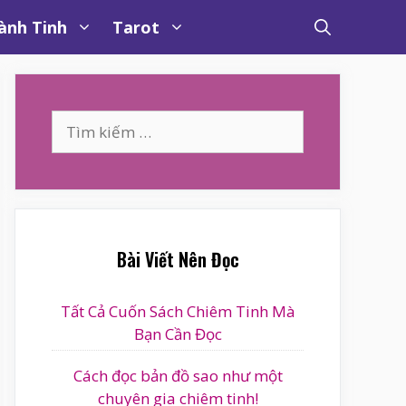
ành Tinh
Tarot
Tìm
kiếm
cho:
Bài Viết Nên Đọc
Tất Cả Cuốn Sách Chiêm Tinh Mà
Bạn Cần Đọc
Cách đọc bản đồ sao như một
chuyên gia chiêm tinh!